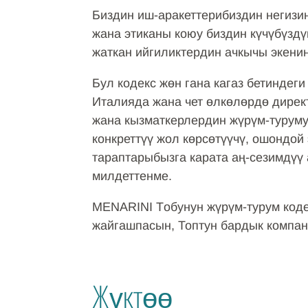
Биздин иш-аракеттерибиздин негизин
жана этиканы коюу биздин күчүбүздү
жаткан ийгиликтердин ачкычы экени
Бул кодекс жөн гана кагаз бетиндег
Италияда жана чет өлкөлөрдө дире
жана кызматкерлердин жүрүм-туруму
конкреттүү жол көрсөтүүчү, ошондой
тараптарыбызга карата аң-сезимдүү 
милдеттенме.
MENARINI Tобунун жүрүм-турум код
жайгашпасын, Топтун бардык компан
Жүктөө