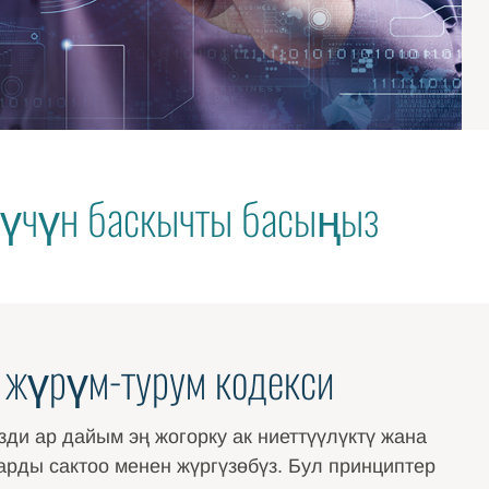
у үчүн баскычты басыңыз
н жүрүм-турум кодекси
зди ар дайым эң жогорку ак ниеттүүлүктү жана
арды сактоо менен жүргүзөбүз. Бул принциптер