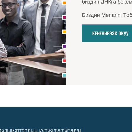
биздин ДНКга бекем
Биздин Menarini Tо
КЕНЕНИРЭЭК ОКУУ
алыматтардын купуялуулугунун