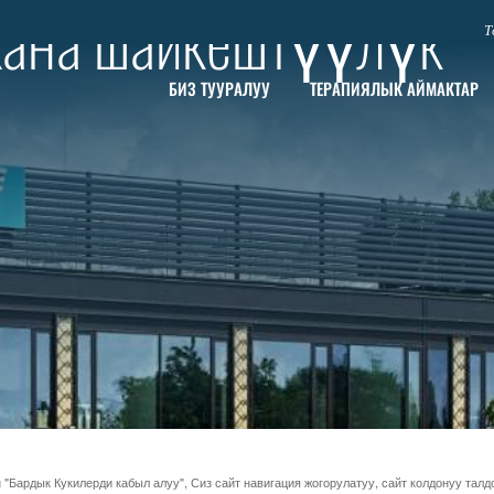
жана шайкештүүлүк
Т
БИЗ ТУУРАЛУУ
ТЕРАПИЯЛЫК АЙМАКТАР
НА ШАЙКЕШТҮҮЛҮК
 "Бардык Кукилерди кабыл алуу", Сиз сайт навигация жогорулатуу, сайт колдонуу талд