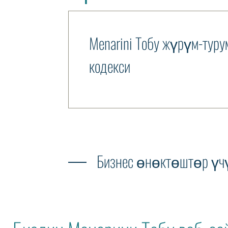
Menarini Tобу жүрүм-туру
кодекси
Бизнес өнөктөштөр үч