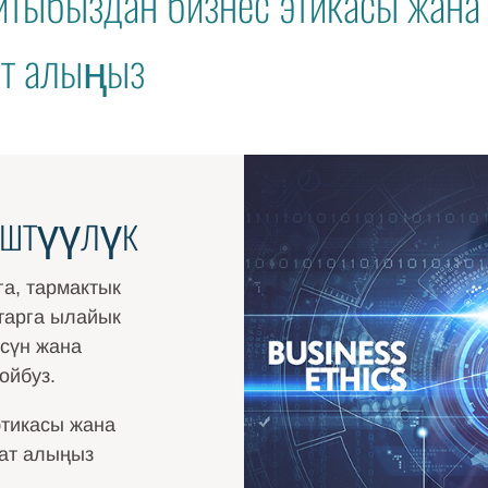
йтыбыздан бизнес этикасы жана 
т алыңыз
ештүүлүк
а, тармактык
ттарга ылайык
сүн жана
ойбуз.
этикасы жана
ат алыңыз