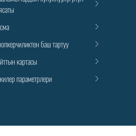
ясаты
сма
опкерчиликтен баш тартуу
йттын картасы
килер параметрлери