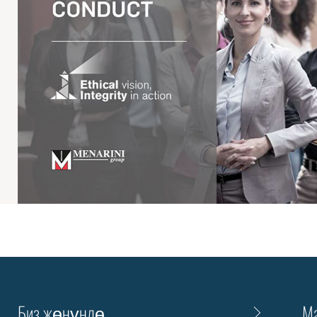
Биз жөнүндө
Ма