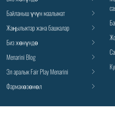
са
Байланыш үчүн маалымат
Ба
Жаңылыктар жана башкалар
Жо
Биз жөнүндө
Са
Menarini Blog
Ку
Эл аралык Fair Play Menarini
Фармакөзөмөл