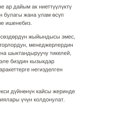
е ар дайым ак ниеттүүлүктү
н булагы жана улам өсүп
не ишенебиз.
и сөздөрдүн жыйындысы эмес,
кторлордун, менеджерлердин
на шыктандыруучу тикелей,
 эле биздин кызыкдар
аракеттерге негизделген
екси дүйнөнүн кайсы жеринде
иялары үчүн колдонулат.