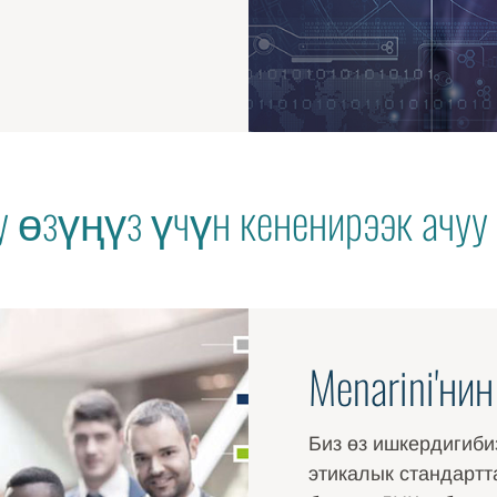
у өзүңүз үчүн кененирээк ачу
Menarini'ни
Биз өз ишкердигиби
этикалык стандартт