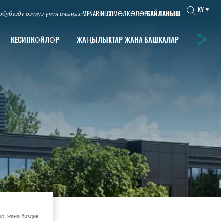
KY
MENARINI.COM
ӨЛКӨЛӨР
БАЙЛАНЫШ
обубузду өзүңүз үчүн ачыңыз:
КЕСИПКӨЙЛӨР
ЖАҢЫЛЫКТАР ЖАНА БАШКАЛАР
оо, жана биздин