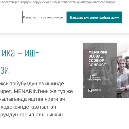
к аракеттерге жардам берүү үчүн сиздин аппаратта кукилерди сактоого макул.
на шайкештүүлүк
Кукилер параметрлери
Бардык кукилер кабыл алуу
тика – иш-
зи.
кси тобубуздун өз ишинде
рет. MENARINI'нин же түз же
чылыгында иштөө ниети эч
 кодексинде камтылган
турумдун кабыл алынышын