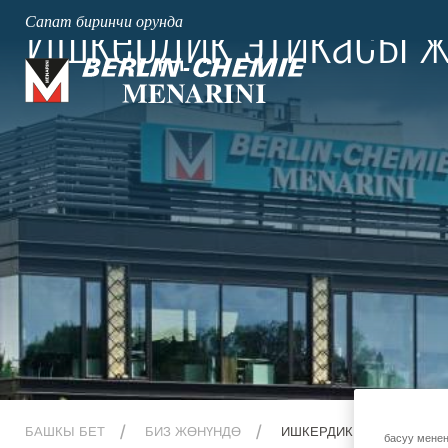
Ишкердик этикасы 
Сапат биринчи орунда
БАШКЫ БЕТ
БИЗ ЖӨНҮНДӨ
ИШКЕРДИК ЭТИКАСЫ ЖА
басуу менен