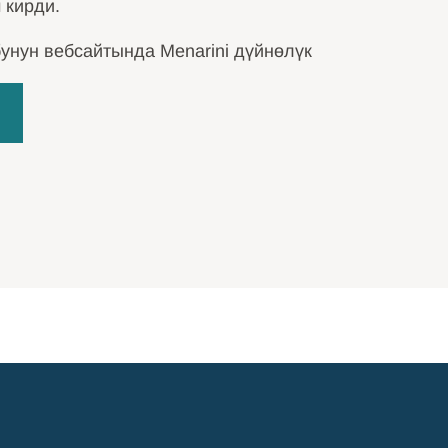
 кирди.
бунун вебсайтында Menarini дүйнөлүк