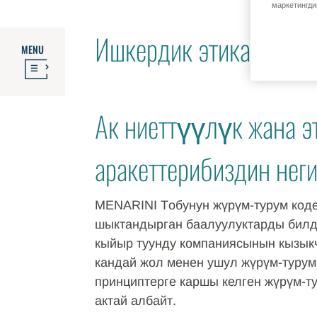
маркетингди
Ишкердик этикасы жа
MENU
Ак ниеттүүлүк жана э
аракеттерибиздин неги
MENARINI Tобунун жүрүм-турум коде
шыктандырган баалуулуктарды билди
кыйыр туунду компаниясынын кызык
кандай жол менен ушул жүрүм-турум
принциптерге каршы келген жүрүм-
актай албайт.