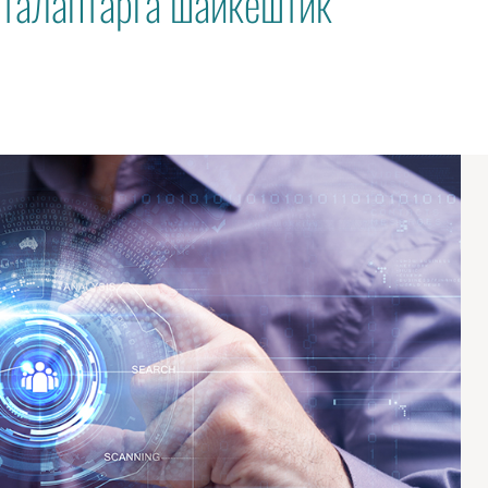
талаптарга шайкештик