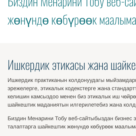
Биздин Менарини Тобу веб-са
жөнүндө көбүрөөк маалыма
Ишкердик этикасы жана шайк
Ишкердик практиканын колдонуудагы мыйзамдарг
эрежелерге, этикалык кодекстерге жана стандар
келишин камсыздоо менен биз этикалык иш чөйрө
шайкештик маданиятын илгерилетебиз жана колд
Биздин Менарини Тобу веб-сайтыбыздан бизнес 
талаптарга шайкештик жөнүндө көбүрөөк маалым