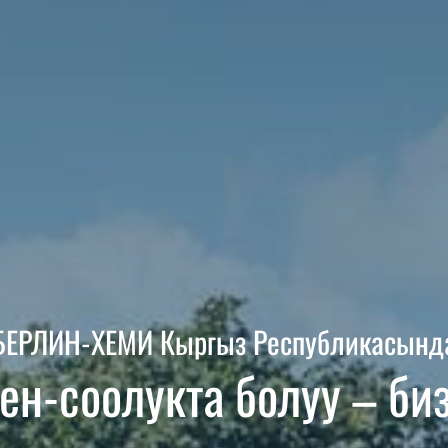
БЕРЛИН-ХЕМИ Кыргыз Республикасынд
н-соолукта болуу – би