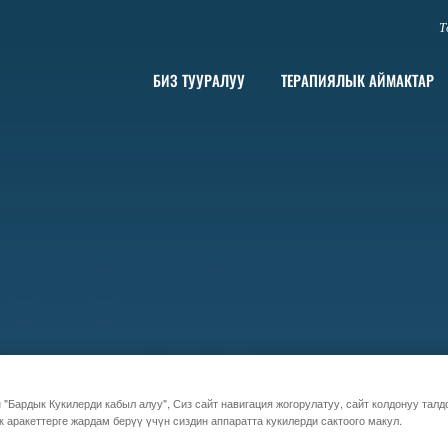
Т
БИЗ ТУУРАЛУУ
ТЕРАПИЯЛЫК АЙМАКТАР
 "Бардык Кукилерди кабыл алуу", Сиз сайт навигация жогорулатуу, сайт колдонуу талд
к аракеттерге жардам берүү үчүн сиздин аппаратта кукилерди сактоого макул.