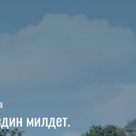
а
здин милдет.