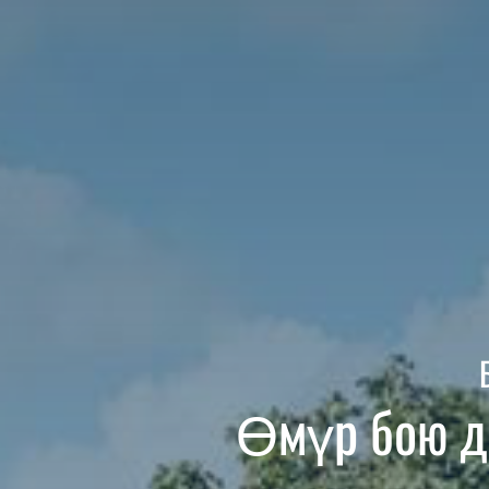
Өмүр бою де