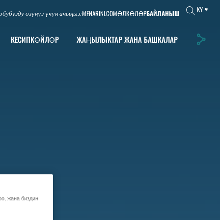
KY
MENARINI.COM
ӨЛКӨЛӨР
БАЙЛАНЫШ
обубузду өзүңүз үчүн ачыңыз:
КЕСИПКӨЙЛӨР
ЖАҢЫЛЫКТАР ЖАНА БАШКАЛАР
оо, жана биздин