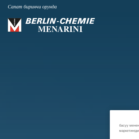
Сапат биринчи орунда
басуу менен
маркетингди