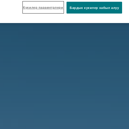
Кукилер параметрлери
Бардык кукилер кабыл алуу