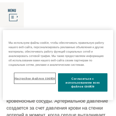
MENU
Для лечения артериальной
Мы используем файлы cookie, чтобы обеспечивать правильную работу
гипертензии (повышенного
нашего веб-сайта, персонализировать рекламные объявления и другие
материалы, обеспечивать работу функций социальных сетей и
анализировать сетевой трафик. Мы также предоставляем информацию
об использовании вами нашего веб-сайта своим партнерам по
артериального давления)
социальным сетям, рекламе и аналитическим системам.
Настройки файлов cookie
Согласиться с
Сердце — это насос, перекачивающий кровь
использованием всех
файлов cookie
по артериям во всем организме. С каждым
сокращением сердца кровь поступает в
кровеносные сосуды. Артериальное давление
создается за счет давления крови на стенки
артерий в момент, когда сердце выталкивает